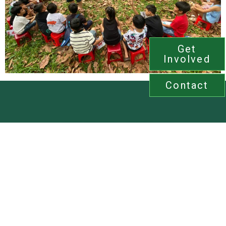
Get
Involved
Contact
Link Up. Lift Up
Become a Volunteer
Spread kindness together – Sign up now and be the
change!